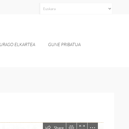
Aukeratu
hizkuntza
bat
URASO ELKARTEA
GUNE PRIBATUA