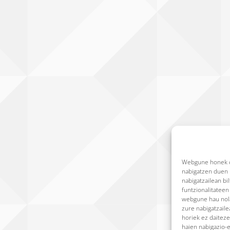
Webgune honek co
nabigatzen duen b
nabigatzailean bi
funtzionalitatee
webgune hau nola
zure nabigatzail
horiek ez daiteze
haien nabigazio-