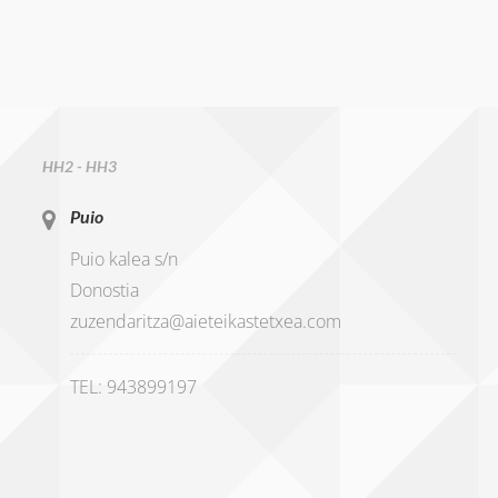
HH2 - HH3
Puio
Puio kalea s/n
Donostia
zuzendaritza@aieteikastetxea.com
TEL: 943899197