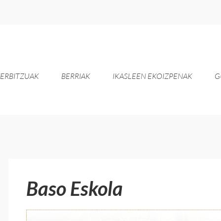
ERBITZUAK
BERRIAK
IKASLEEN EKOIZPENAK
G
Baso Eskola