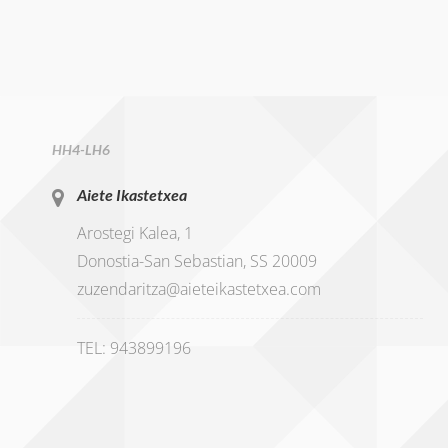
HH4-LH6
Aiete Ikastetxea
Arostegi Kalea, 1
Donostia-San Sebastian, SS 20009
zuzendaritza@aieteikastetxea.com
TEL: 943899196