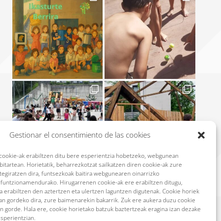
Gestionar el consentimiento de las cookies
okie-ak erabiltzen ditu bere esperientzia hobetzeko, webgunean
itartean. Horietatik, beharrezkotzat sailkatzen diren cookie-ak zure
ltegiratzen dira, funtsezkoak baitira webgunearen oinarrizko
n funtzionamendurako. Hirugarrenen cookie-ak ere erabiltzen ditugu,
Síguenos en Instagram
 erabiltzen den aztertzen eta ulertzen laguntzen digutenak. Cookie horiek
ean gordeko dira, zure baimenarekin bakarrik. Zuk ere aukera duzu cookie
n gorde. Hala ere, cookie horietako batzuk baztertzeak eragina izan dezake
esperientzian.