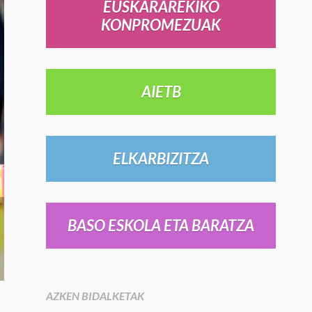
EUSKARAREKIKO
KONPROMEZUAK
AIETB
ELKARBIZITZA
BASO ESKOLA ETA BARATZA
Teknologi
AZKEN BIDALKETAK