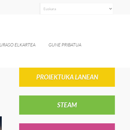
Aukeratu
hizkuntza
bat
URASO ELKARTEA
GUNE PRIBATUA
PROIEKTUKA LANEAN
STEAM