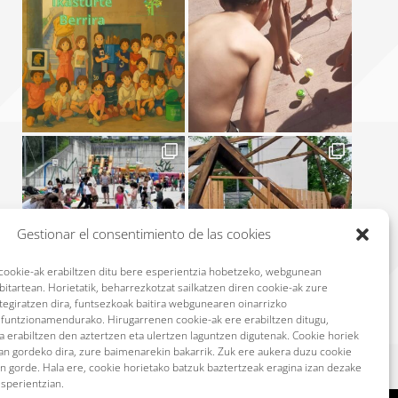
Gestionar el consentimiento de las cookies
okie-ak erabiltzen ditu bere esperientzia hobetzeko, webgunean
itartean. Horietatik, beharrezkotzat sailkatzen diren cookie-ak zure
ltegiratzen dira, funtsezkoak baitira webgunearen oinarrizko
n funtzionamendurako. Hirugarrenen cookie-ak ere erabiltzen ditugu,
Más
Síguenos en Instagram
 erabiltzen den aztertzen eta ulertzen laguntzen digutenak. Cookie horiek
ean gordeko dira, zure baimenarekin bakarrik. Zuk ere aukera duzu cookie
n gorde. Hala ere, cookie horietako batzuk baztertzeak eragina izan dezake
esperientzian.