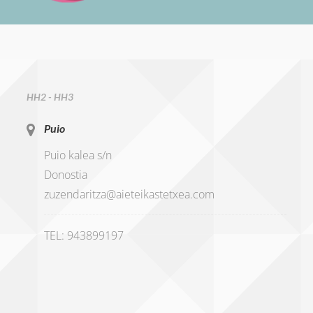
HH2 - HH3
Puio
Puio kalea s/n
Donostia
zuzendaritza@aieteikastetxea.com
TEL: 943899197