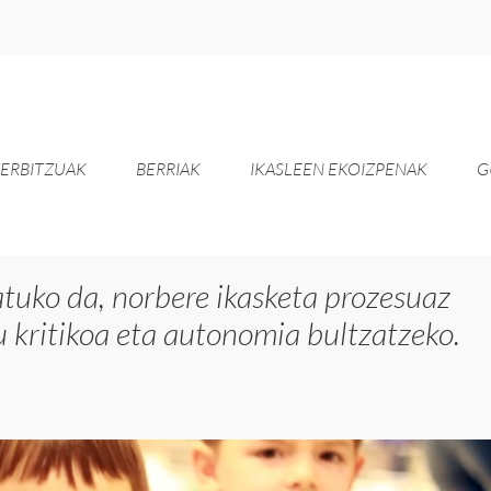
ERBITZUAK
BERRIAK
IKASLEEN EKOIZPENAK
G
tuko da, norbere ikasketa prozesuaz
kritikoa eta autonomia bultzatzeko.