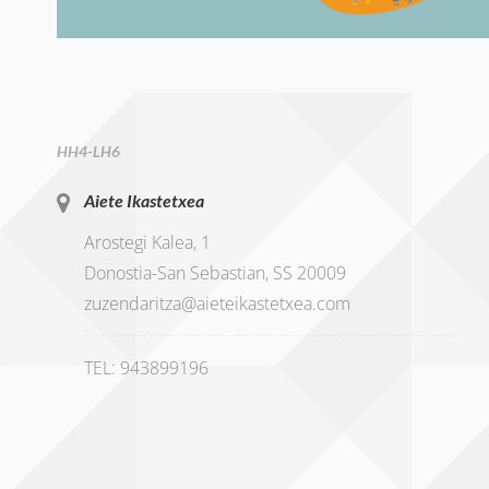
HH4-LH6
Aiete Ikastetxea
Arostegi Kalea, 1
Donostia-San Sebastian, SS 20009
zuzendaritza@aieteikastetxea.com
TEL: 943899196