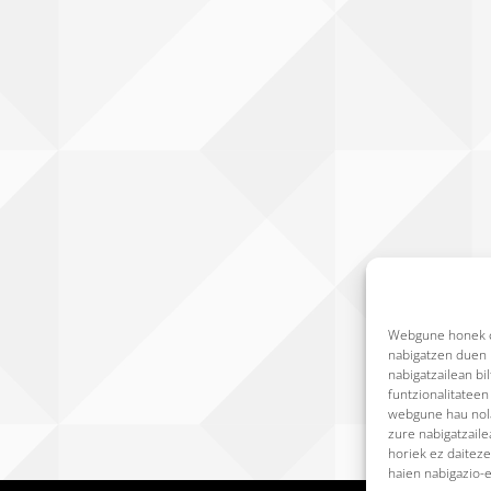
Webgune honek co
nabigatzen duen b
nabigatzailean bi
funtzionalitatee
webgune hau nola
zure nabigatzail
horiek ez daiteze
haien nabigazio-