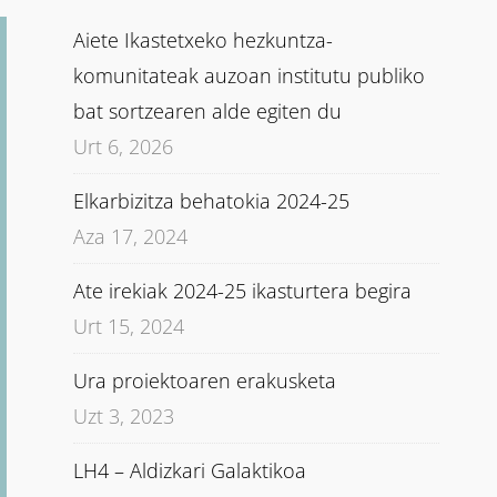
Aiete Ikastetxeko hezkuntza-
komunitateak auzoan institutu publiko
bat sortzearen alde egiten du
Urt 6, 2026
Elkarbizitza behatokia 2024-25
Aza 17, 2024
Ate irekiak 2024-25 ikasturtera begira
Urt 15, 2024
Ura proiektoaren erakusketa
Uzt 3, 2023
LH4 – Aldizkari Galaktikoa