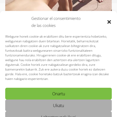
Gestionar el consentimiento
de las cookies
Webgune honek cookie-ak erabiltzen ditu bere esperientzia hobetzeko,
webgunean nabigatzen duen bitartean. Horietatik, beharrezkotzat
sailkatzen diren cookie-ak zure nabigatzailean biltegiratzen dira,
funtsezkoak baitira webgunearen oinarrizko funtzionalitateen
funtzionamendurako. Hirugarrenen cookie-ak ere erabiltzen ditugu,
webgune hau nola erabiltzen den aztertzen eta ulertzen laguntzen
digutenak. Cookie horiek zure nabigatzailean gordeko dira, zure
baimenarekin bakarrik. Zuk ere aukera duzu cookie horiek ez daitezen
gorde. Hala ere, cookie horietako batzuk baztertzeak eragina izan dezake
haien nabigazio-esperientzian.
Síguenos en Instagram
Onartu
Ukatu
Ikastetxea
Zerbitzuak
Contacto
PRIBATASUN POLITIKA