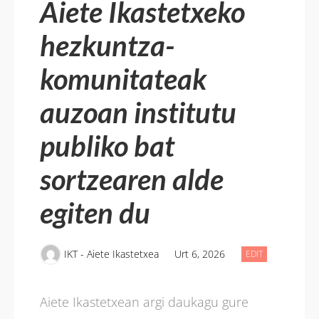
Aiete Ikastetxeko
hezkuntza-
komunitateak
auzoan institutu
publiko bat
sortzearen alde
egiten du
IKT - Aiete Ikastetxea
Urt 6, 2026
AIETE
EDIT
IKASTETXEKO
HEZKUNTZA-
KOMUNITATEA
AUZOAN
INSTITUTU
Aiete Ikastetxean argi daukagu gure
PUBLIKO
BAT