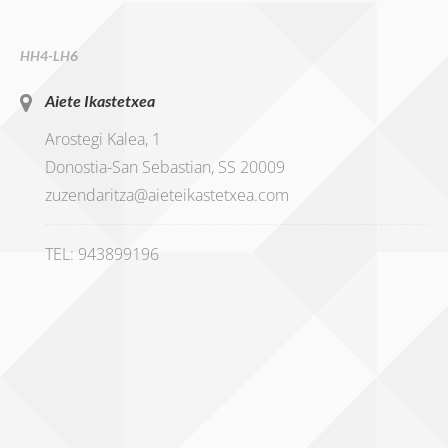
HH4-LH6
Aiete Ikastetxea
Arostegi Kalea, 1
Donostia-San Sebastian, SS 20009
zuzendaritza@aieteikastetxea.com
TEL: 943899196