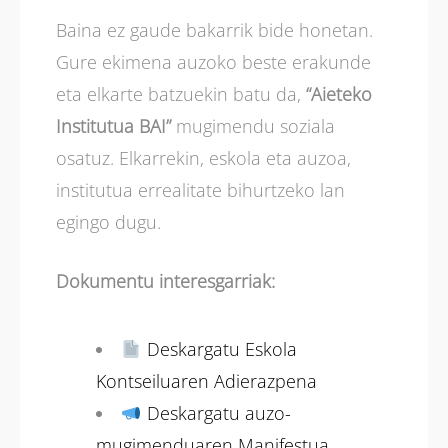
Baina ez gaude bakarrik bide honetan.
Gure ekimena auzoko beste erakunde
eta elkarte batzuekin batu da,
“Aieteko
Institutua BAI”
mugimendu soziala
osatuz. Elkarrekin, eskola eta auzoa,
institutua errealitate bihurtzeko lan
egingo dugu.
Dokumentu interesgarriak:
Deskargatu Eskola
Kontseiluaren Adierazpena
Deskargatu auzo-
mugimenduaren Manifestua