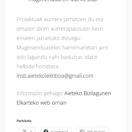
Proiektuak aurrera jarraitzen du eta
ematen diren aurrerapausuen berri
ematen jarraituko dizuegu.
Mugimenduarekin harremanetan jarri
edo lagundu nahi baduzue, idatzi
helbide honetara:
insti.aietekolektiboa@gmail.com
Informazio gehiago
Aieteko Bizilagunen
Elkarteko web orrian
Partekatu:
X
Facebook
WhatsApp