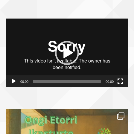
Bideo
erreproduzigailua
00:00
00:00