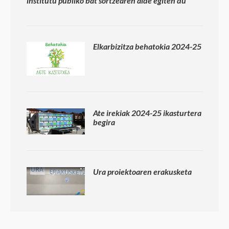
institutu publiko bat sortzearen alde egiten du
Elkarbizitza behatokia 2024-25
Ate irekiak 2024-25 ikasturtera
begira
Ura proiektoaren erakusketa