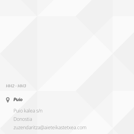
HH2 - HH3
Puio
Puio kalea s/n
Donostia
zuzendaritza@aieteikastetxea.com