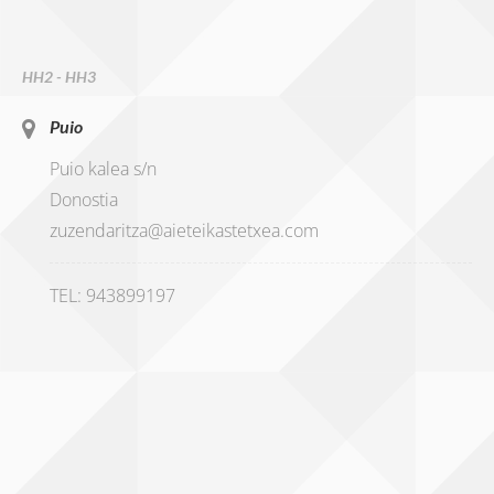
HH2 - HH3
Puio
Puio kalea s/n
Donostia
zuzendaritza@aieteikastetxea.com
TEL: 943899197