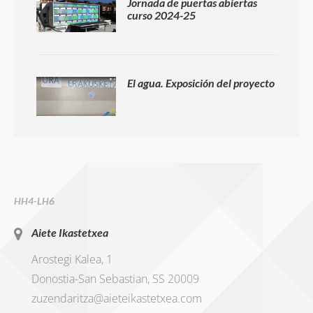
Jornada de puertas abiertas
curso 2024-25
El agua. Exposición del proyecto
HH4-LH6
Aiete Ikastetxea
Arostegi Kalea, 1
Donostia-San Sebastian, SS 20009
zuzendaritza@aieteikastetxea.com