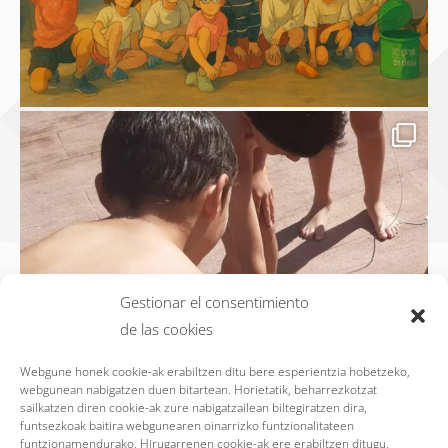
Gestionar el consentimiento
de las cookies
Webgune honek cookie-ak erabiltzen ditu bere esperientzia hobetzeko,
webgunean nabigatzen duen bitartean. Horietatik, beharrezkotzat
sailkatzen diren cookie-ak zure nabigatzailean biltegiratzen dira,
funtsezkoak baitira webgunearen oinarrizko funtzionalitateen
funtzionamendurako. Hirugarrenen cookie-ak ere erabiltzen ditugu,