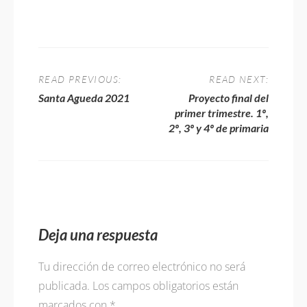
Navegación
de
READ PREVIOUS:
READ NEXT:
entradas
Previous
Next
Santa Agueda 2021
Proyecto final del
post:
post:
primer trimestre. 1º,
2º, 3º y 4º de primaria
Deja una respuesta
Tu dirección de correo electrónico no será
publicada.
Los campos obligatorios están
marcados con
*