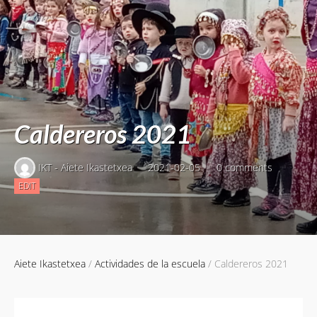
Caldereros 2021
IKT - Aiete Ikastetxea
2021-02-05
0 comments
CALDEREROS
EDIT
2021
Aiete Ikastetxea
/
Actividades de la escuela
/
Caldereros 2021