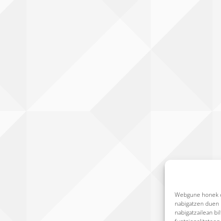
Webgune honek co
nabigatzen duen b
nabigatzailean bi