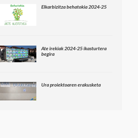
Elkarbizitza behatokia 2024-25
Ate irekiak 2024-25 ikasturtera
begira
Ura proiektoaren erakusketa