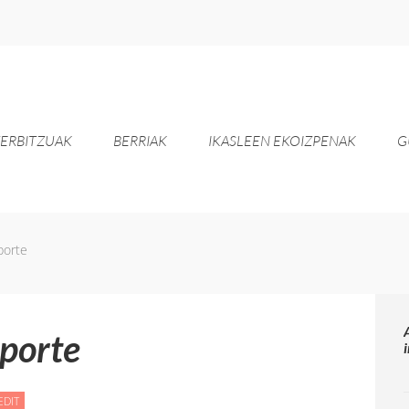
ERBITZUAK
BERRIAK
IKASLEEN EKOIZPENAK
G
porte
eporte
LA
EDIT