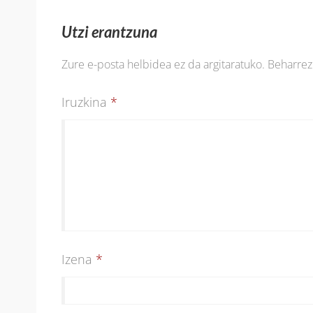
Utzi erantzuna
Zure e-posta helbidea ez da argitaratuko.
Beharre
Iruzkina
*
Izena
*