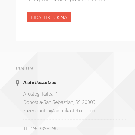
HH4-LH6
Aiete Ikastetxea
Arostegi Kalea, 1
Donostia-San Sebastian, SS 20009
zuzendaritza@aieteikastetxea.com
TEL: 943899196