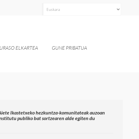
Aukeratu
hizkuntza
bat
URASO ELKARTEA
GUNE PRIBATUA
Aiete Ikastetxeko hezkuntza-komunitateak auzoan
institutu publiko bat sortzearen alde egiten du