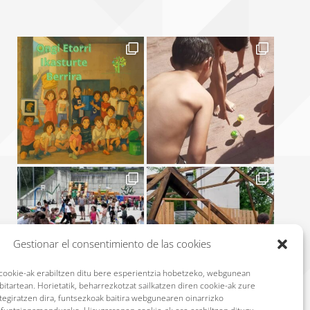
Gestionar el consentimiento de las cookies
okie-ak erabiltzen ditu bere esperientzia hobetzeko, webgunean
itartean. Horietatik, beharrezkotzat sailkatzen diren cookie-ak zure
ltegiratzen dira, funtsezkoak baitira webgunearen oinarrizko