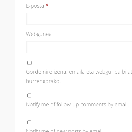
E-posta
*
Webgunea
Gorde nire izena, emaila eta webgunea bil
hurrengorako.
Notify me of follow-up comments by email.
Notify me of new posts by email.