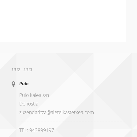
HH2 - HH3
Puio
Puio kalea s/n
Donostia
zuzendaritza@aieteikastetxea.com
TEL: 943899197