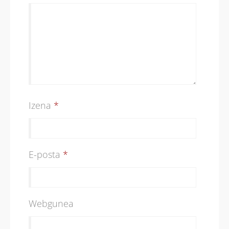
Izena
*
E-posta
*
Webgunea