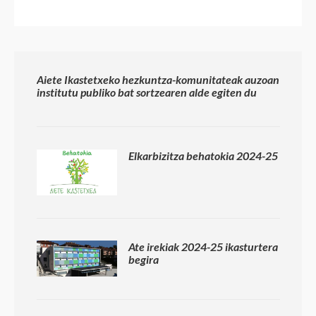
Aiete Ikastetxeko hezkuntza-komunitateak auzoan
institutu publiko bat sortzearen alde egiten du
Elkarbizitza behatokia 2024-25
Ate irekiak 2024-25 ikasturtera
begira