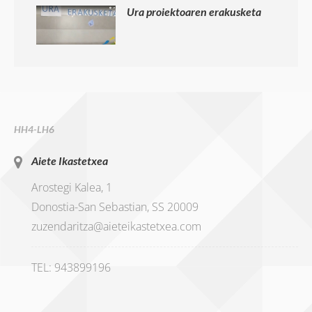
Ura proiektoaren erakusketa
HH4-LH6
Aiete Ikastetxea
Arostegi Kalea, 1
Donostia-San Sebastian, SS 20009
zuzendaritza@aieteikastetxea.com
TEL: 943899196