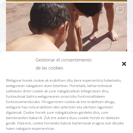
Gestionar el consentimiento
de las cookies
Webgune honek cookie-ak erabiltzen ditu bere esperientzia hobetzeko,
webgunean nabigatzen duen bitartean. Horietatik, beharrezkotzat
sailkatzen diren cookie-ak zure nabigatzailean biltegiratzen dira,
funtsezkoak baitira webgunearen oinarrizko funtzionalitateen
funtzionamendurako. Hirugarrenen cookie-ak ere erabiltzen ditugu,
webgune hau nola erabiltzen den aztertzen eta ulertzen laguntzen
digutenak. Cookie horiek zure nabigatzailean gordeko dira, zure
baimenarekin bakarrik. Zuk ere aukera duzu cookie horiek ez daitezen
gorde. Hala ere, cookie horietako batzuk baztertzeak eragina izan dezake
haien nabigazio-esperientzian.