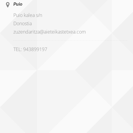
Puio
Puio kalea s/n
Donostia
zuzendaritza@aieteikastetxea.com
TEL: 943899197