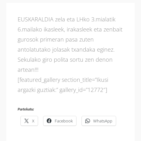
EUSKARALDIA zela eta LHko 3.mialatik
6.mailako ikasleek, irakasleek eta zenbait
gurosok primeran pasa zuten
antolatutako jolasak txandaka eginez.
Sekulako giro polita sortu zen denon
artean!!!
[featured_gallery section_title=”Ikusi
argazki guztiak:” gallery_id=”12772″]
Partekatu:
X
Facebook
WhatsApp