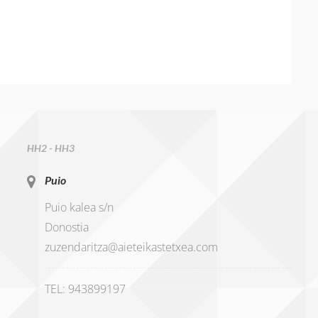
HH2 - HH3
Puio
Puio kalea s/n
Donostia
zuzendaritza@aieteikastetxea.com
TEL: 943899197