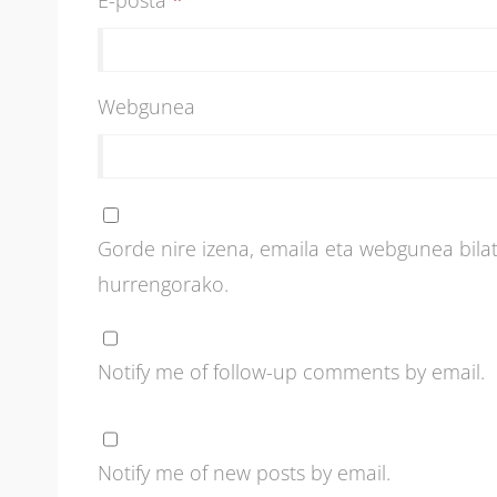
Webgunea
Gorde nire izena, emaila eta webgunea bil
hurrengorako.
Notify me of follow-up comments by email.
Notify me of new posts by email.