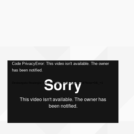
Bideo
Code PrivacyError: This video isn't available. The owner
has been notified.
erreproduzigailua
Deskargatu fitxategia: https://vimeo.com/152541064?loop=0&_=1