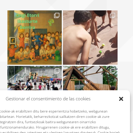
Gestionar el consentimiento de las cookies
okie-ak erabiltzen ditu bere esperientzia hobetzeko, webgunean
itartean. Horietatik, beharrezkotzat sailkatzen diren cookie-ak zure
ltegiratzen dira, funtsezkoak baitira webgunearen oinarrizko
n funtzionamendurako. Hirugarrenen cookie-ak ere erabiltzen ditugu,
Síguenos en Instagram
 erabiltzen den aztertzen eta ulertzen laguntzen digutenak. Cookie horiek