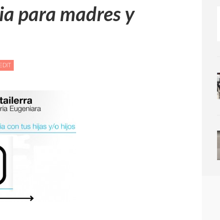
ia para madres y
GURASOENTZAKO
EDIT
ZERBITZU
BERRIA
VICTORIA
EUGENIA
ANTZOKIAN
|
NUEVO
SERVICIO
DEL
TEATRO
VICTORIA
EUGENIA
PARA
MADRES
Y
PADRES