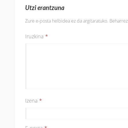
Utzi erantzuna
Zure e-posta helbidea ez da argitaratuko.
Beharre
Iruzkina
*
Izena
*
E-posta
*