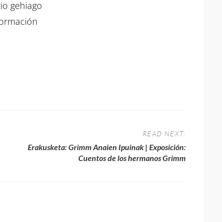
io gehiago
formación
READ NEXT:
Next
Erakusketa: Grimm Anaien Ipuinak | Exposición:
post:
Cuentos de los hermanos Grimm