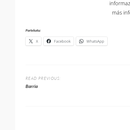
informaz
más in
Partekatu:
X
Facebook
WhatsApp
Bidalketetan
zehar
READ PREVIOUS:
nabigatu
Previous
Barria
post: