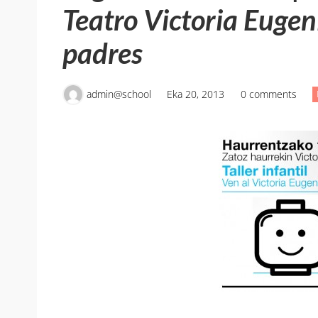
Teatro Victoria Eugen
padres
admin@school
Eka 20, 2013
0 comments