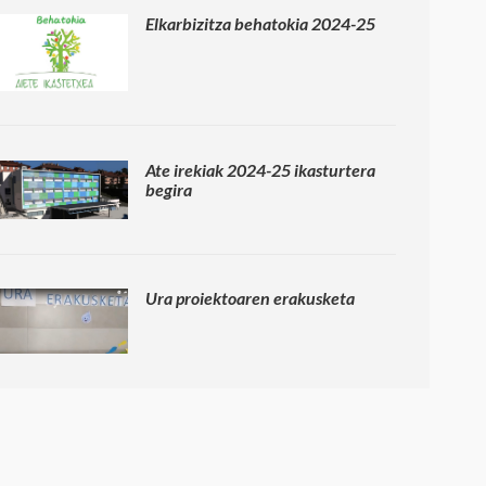
Elkarbizitza behatokia 2024-25
Ate irekiak 2024-25 ikasturtera
begira
Ura proiektoaren erakusketa