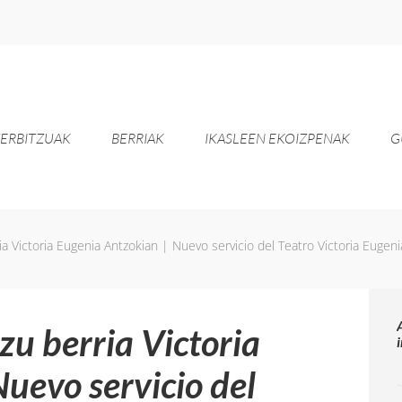
ERBITZUAK
BERRIAK
IKASLEEN EKOIZPENAK
G
a Victoria Eugenia Antzokian | Nuevo servicio del Teatro Victoria Eugen
u berria Victoria
uevo servicio del