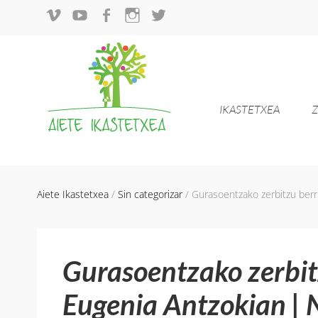
IKASTETXEA
Z
Skip
Aiete Ikastetxea
/
Sin categorizar
/
Gurasoentzako zerbitzu berri
to
content
Gurasoentzako zerbitz
Eugenia Antzokian | N