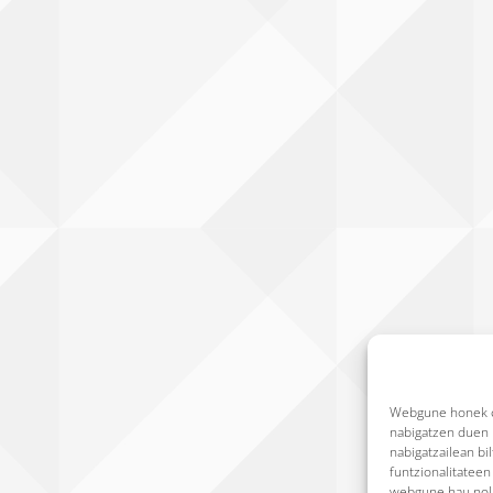
Webgune honek co
nabigatzen duen b
nabigatzailean bi
funtzionalitatee
webgune hau nola