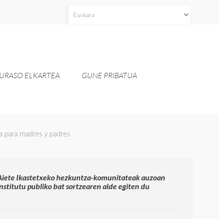
Aukeratu
hizkuntza
bat
URASO ELKARTEA
GUNE PRIBATUA
ia para madres y padres
Aiete Ikastetxeko hezkuntza-komunitateak auzoan
institutu publiko bat sortzearen alde egiten du