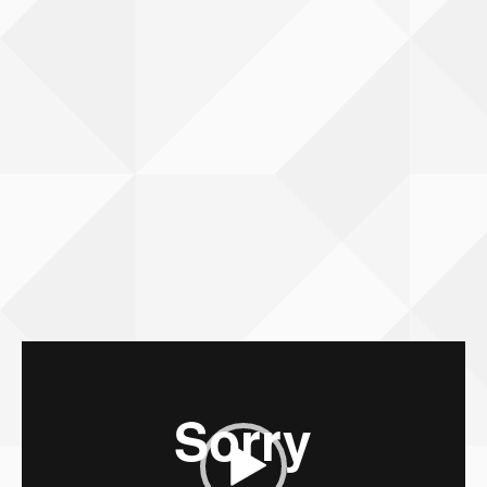
Bideo
erreproduzigailua