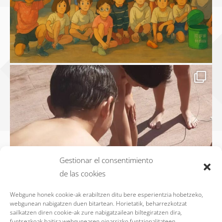
Gestionar el consentimiento
de las cookies
Webgune honek cookie-ak erabiltzen ditu bere esperientzia hobetzeko,
webgunean nabigatzen duen bitartean. Horietatik, beharrezkotzat
sailkatzen diren cookie-ak zure nabigatzailean biltegiratzen dira,
funtsezkoak baitira webgunearen oinarrizko funtzionalitateen