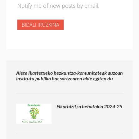
Notify me of new posts by email.
Aiete Ikastetxeko hezkuntza-komunitateak auzoan
institutu publiko bat sortzearen alde egiten du
Elkarbizitza behatokia 2024-25