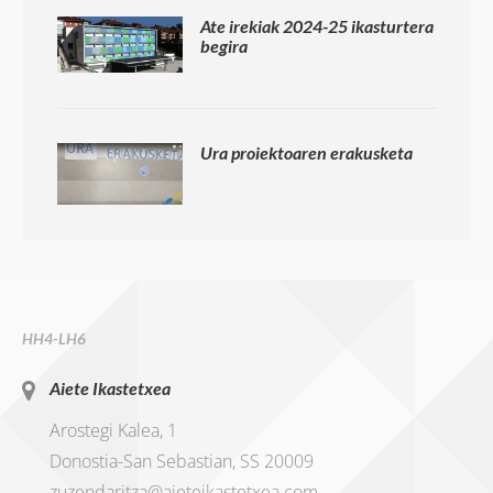
Ate irekiak 2024-25 ikasturtera
begira
Ura proiektoaren erakusketa
HH4-LH6
Aiete Ikastetxea
Arostegi Kalea, 1
Donostia-San Sebastian, SS 20009
zuzendaritza@aieteikastetxea.com