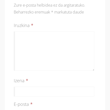
Zure e-posta helbidea ez da argitaratuko.
Beharrezko eremuak
*
markatuta daude
Iruzkina
*
Izena
*
E-posta
*