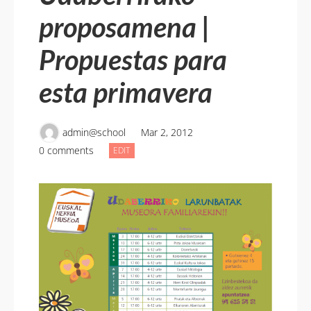
proposamena |
Propuestas para
esta primavera
admin@school
Mar 2, 2012
0 comments
UDABERRIRAKO
EDIT
PROPOSAMENA
|
PROPUESTAS
PARA
ESTA
PRIMAVERA