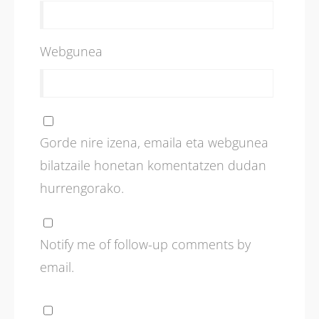
Webgunea
Gorde nire izena, emaila eta webgunea
bilatzaile honetan komentatzen dudan
hurrengorako.
Notify me of follow-up comments by
email.