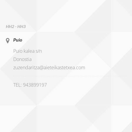
HH2 - HH3
Puio
Puio kalea s/n
Donostia
zuzendaritza@aieteikastetxea.com
TEL: 943899197