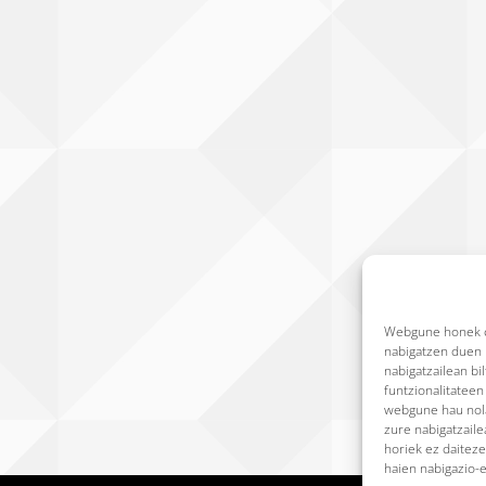
Webgune honek co
nabigatzen duen b
nabigatzailean bi
funtzionalitatee
webgune hau nola
zure nabigatzail
horiek ez daiteze
haien nabigazio-