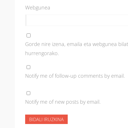
Webgunea
Gorde nire izena, emaila eta webgunea bil
hurrengorako.
Notify me of follow-up comments by email.
Notify me of new posts by email.