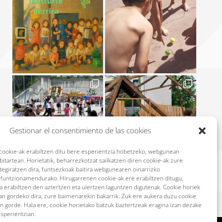
Gestionar el consentimiento de las cookies
okie-ak erabiltzen ditu bere esperientzia hobetzeko, webgunean
itartean. Horietatik, beharrezkotzat sailkatzen diren cookie-ak zure
ltegiratzen dira, funtsezkoak baitira webgunearen oinarrizko
n funtzionamendurako. Hirugarrenen cookie-ak ere erabiltzen ditugu,
Más
Síguenos en Instagram
 erabiltzen den aztertzen eta ulertzen laguntzen digutenak. Cookie horiek
ean gordeko dira, zure baimenarekin bakarrik. Zuk ere aukera duzu cookie
n gorde. Hala ere, cookie horietako batzuk baztertzeak eragina izan dezake
esperientzian.