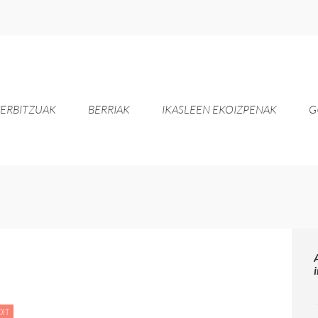
ERBITZUAK
BERRIAK
IKASLEEN EKOIZPENAK
G
HALLOWEEN!!!!!!
DIT