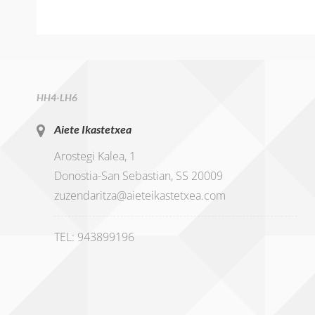
HH4-LH6
Aiete Ikastetxea
Arostegi Kalea, 1
Donostia-San Sebastian, SS 20009
zuzendaritza@aieteikastetxea.com
TEL: 943899196