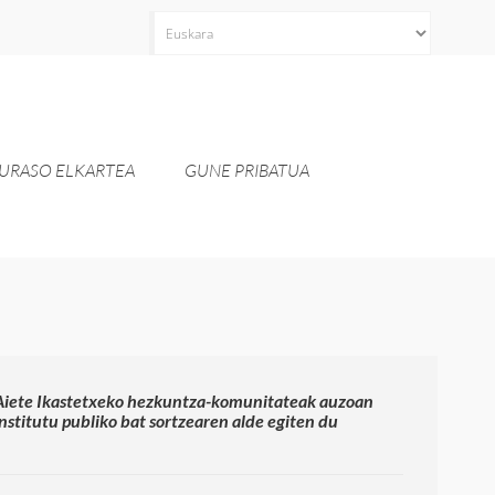
Aukeratu
hizkuntza
bat
URASO ELKARTEA
GUNE PRIBATUA
Aiete Ikastetxeko hezkuntza-komunitateak auzoan
institutu publiko bat sortzearen alde egiten du