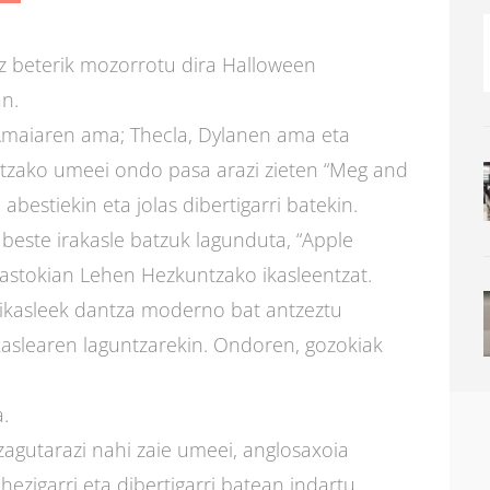
oz beterik mozorrotu dira Halloween
n.
, Amaiaren ama; Thecla, Dylanen ama eta
ntzako umeei ondo pasa arazi zieten “Meg and
bestiekin eta jolas dibertigarri batekin.
 beste irakasle batzuk lagunduta, “Apple
olastokian Lehen Hezkuntzako ikasleentzat.
ikasleek dantza moderno bat antzeztu
kaslearen laguntzarekin. Ondoren, gozokiak
a.
agutarazi nahi zaie umeei, anglosaxoia
ezigarri eta dibertigarri batean indartu.