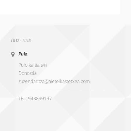
HH2 - HH3
Puio
Puio kalea s/n
Donostia
zuzendaritza@aieteikastetxea.com
TEL: 943899197