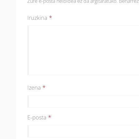
Zure e-posta helbidea ez da argitaratuko.
Beharre
Iruzkina
*
Izena
*
E-posta
*