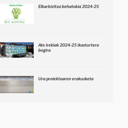
Elkarbizitza behatokia 2024-25
Ate irekiak 2024-25 ikasturtera
begira
Ura proiektoaren erakusketa