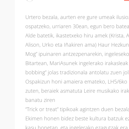
Urtero bezala, aurten ere gure umeak ilusi
ospatzeko, urriaren 30ean, egun bero batea
Alde batetik, ikastetxeko hiru amek (Krista
Alison, Urko eta Iñakiren ama) Haur Hezku
Mog” ipuinaren antzezpenarekin, ingeleseko a
Bitartean, MariAsunek ingelerako irakasleak
bobbing” jolas tradizionala antolatu zuen j
Ospakizun honi amaiera emateko, LH5/6ko 
zuten, beraiek asmatuta Leire musikako ira
banatu ziren
“Trick or treat” tipikoak agintzen duen bezal
Ekimen honen bidez beste kultura batzuk ez
kasu honetan, eta ingelerako ezagutzak era h